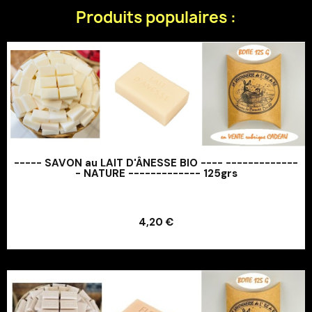
Produits populaires :
----- SAVON au LAIT D'ÂNESSE BIO ---- -------------
- NATURE ------------- 125grs
Ajouter au panier
4,20 €
Ajouter au panier