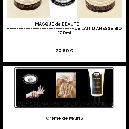
------------ MASQUE de BEAUTÉ ------------ ------
----------------------------- au LAIT D'ÂNESSE BIO
--- 100ml ---
Ajouter au panier
20,80 €
Ajouter au panier
Crème de MAINS