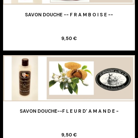
SAVON DOUCHE -- F R A M B O I S E --
Ajouter au panier
9,50 €
Ajouter au panier
SAVON DOUCHE--F L E U R D' A M A N D E -
Ajouter au panier
9,50 €