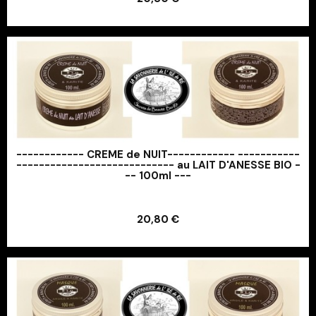
Ajouter au panier
------------ CREME de NUIT------------ -----------
---------------------------- au LAIT D'ANESSE BIO -
-- 100ml ---
Ajouter au panier
20,80 €
Ajouter au panier