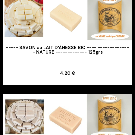
----- SAVON au LAIT D'ÂNESSE BIO ---- -------------
- NATURE ------------- 125grs
Ajouter au panier
4,20 €
Ajouter au panier